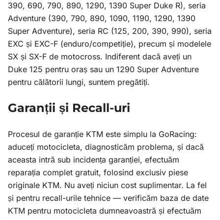
390, 690, 790, 890, 1290, 1390 Super Duke R), seria
Adventure (390, 790, 890, 1090, 1190, 1290, 1390
Super Adventure), seria RC (125, 200, 390, 990), seria
EXC și EXC-F (enduro/competiție), precum și modelele
SX și SX-F de motocross. Indiferent dacă aveți un
Duke 125 pentru oraș sau un 1290 Super Adventure
pentru călătorii lungi, suntem pregătiți.
Garanții și Recall-uri
Procesul de garanție KTM este simplu la GoRacing:
aduceți motocicleta, diagnosticăm problema, și dacă
aceasta intră sub incidența garanției, efectuăm
reparația complet gratuit, folosind exclusiv piese
originale KTM. Nu aveți niciun cost suplimentar. La fel
și pentru recall-urile tehnice — verificăm baza de date
KTM pentru motocicleta dumneavoastră și efectuăm