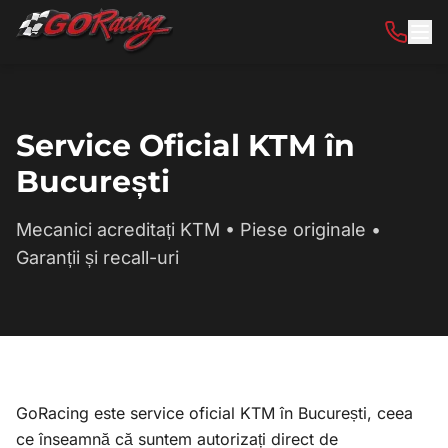
Sari la conținut
Service Oficial KTM în
București
Mecanici acreditați KTM • Piese originale •
Garanții și recall-uri
GoRacing este service oficial KTM în București, ceea
ce înseamnă că suntem autorizați direct de